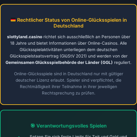
Rechtlicher Status von Online-Glücksspielen in
Deutschland
slottyland.casino
richtet sich ausschließlich an Personen über
18 Jahre und bietet Informationen über Online-Casinos. Alle
Glücksspielaktivitäten unterliegen dem deutschen
Glücksspielstaatsvertrag (GlüStV 2021) und werden von der
Gemeinsamen Glücksspielbehörde der Länder (GGL)
reguliert.
Online-Glücksspiele sind in Deutschland nur mit gültiger
deutscher Lizenz erlaubt. Spieler sind verpflichtet, die
Rechtmäßigkeit ihrer Teilnahme in ihrer jeweiligen
Rechtsprechung zu prüfen.
🎯 Verantwortungsvolles Spielen
•
Setzen Sie sich feste Limits für Zeit und Geld und