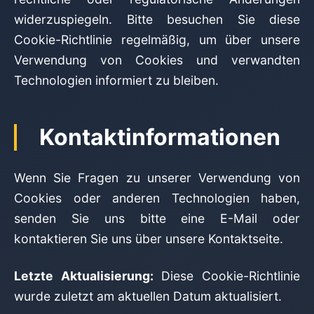
widerzuspiegeln. Bitte besuchen Sie diese
Cookie-Richtlinie regelmäßig, um über unsere
Verwendung von Cookies und verwandten
Technologien informiert zu bleiben.
Kontaktinformationen
Wenn Sie Fragen zu unserer Verwendung von
Cookies oder anderen Technologien haben,
senden Sie uns bitte eine E-Mail oder
kontaktieren Sie uns über unsere Kontaktseite.
Letzte Aktualisierung:
Diese Cookie-Richtlinie
wurde zuletzt am aktuellen Datum aktualisiert.