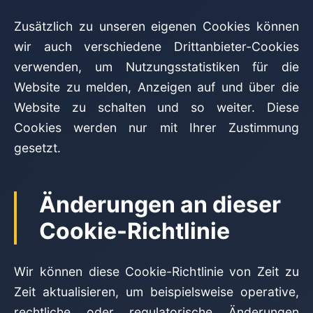
Zusätzlich zu unseren eigenen Cookies können
wir auch verschiedene Drittanbieter-Cookies
verwenden, um Nutzungsstatistiken für die
Website zu melden, Anzeigen auf und über die
Website zu schalten und so weiter. Diese
Cookies werden nur mit Ihrer Zustimmung
gesetzt.
Änderungen an dieser
Cookie-Richtlinie
Wir können diese Cookie-Richtlinie von Zeit zu
Zeit aktualisieren, um beispielsweise operative,
rechtliche oder regulatorische Änderungen