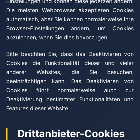
Einstellungen und können diese jederzeit ändern.
Die meisten Webbrowser akzeptieren Cookies
automatisch, aber Sie können normalerweise Ihre
Browser-Einstellungen ändern, um Cookies
abzulehnen, wenn Sie dies bevorzugen.
Bitte beachten Sie, dass das Deaktivieren von
Cookies die Funktionalität dieser und vieler
anderer Websites, die Sie besuchen,
beeinträchtigen kann. Das Deaktivieren von
Cookies führt normalerweise auch zur
Deaktivierung bestimmter Funktionalitäten und
Features dieser Website.
Drittanbieter-Cookies