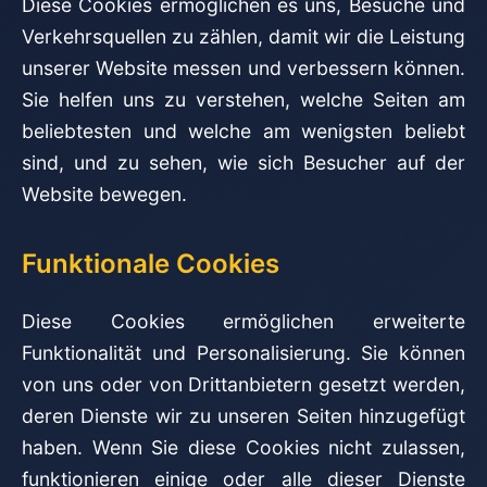
Diese Cookies ermöglichen es uns, Besuche und
Verkehrsquellen zu zählen, damit wir die Leistung
unserer Website messen und verbessern können.
Sie helfen uns zu verstehen, welche Seiten am
beliebtesten und welche am wenigsten beliebt
sind, und zu sehen, wie sich Besucher auf der
Website bewegen.
Funktionale Cookies
Diese Cookies ermöglichen erweiterte
Funktionalität und Personalisierung. Sie können
von uns oder von Drittanbietern gesetzt werden,
deren Dienste wir zu unseren Seiten hinzugefügt
haben. Wenn Sie diese Cookies nicht zulassen,
funktionieren einige oder alle dieser Dienste