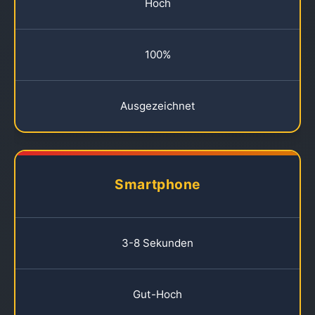
Hoch
100%
Ausgezeichnet
Smartphone
3-8 Sekunden
Gut-Hoch