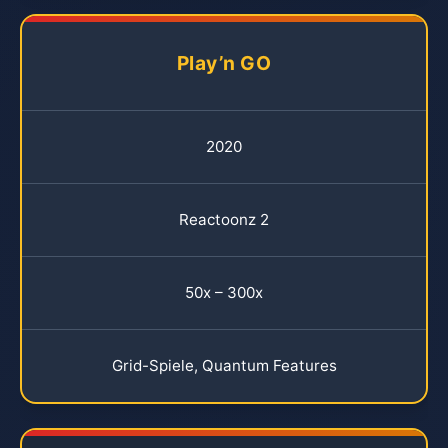
Play’n GO
2020
Reactoonz 2
50x – 300x
Grid-Spiele, Quantum Features