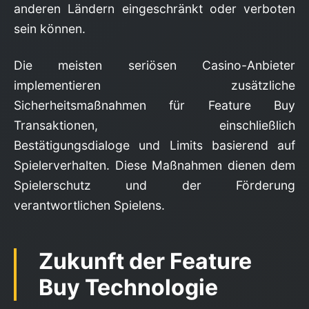
anderen Ländern eingeschränkt oder verboten
sein können.
Die meisten seriösen Casino-Anbieter
implementieren zusätzliche
Sicherheitsmaßnahmen für Feature Buy
Transaktionen, einschließlich
Bestätigungsdialoge und Limits basierend auf
Spielerverhalten. Diese Maßnahmen dienen dem
Spielerschutz und der Förderung
verantwortlichen Spielens.
Zukunft der Feature
Buy Technologie