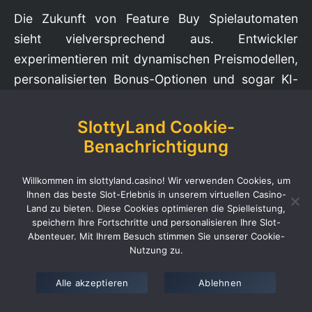
Die Zukunft von Feature Buy Spielautomaten
sieht vielversprechend aus. Entwickler
experimentieren mit dynamischen Preismodellen,
personalisierten Bonus-Optionen und sogar KI-
gesteuerten Feature Buy Empfehlungen.
SlottyLand Cookie-
Neue Technologien wie Virtual Reality und
Benachrichtigung
Augmented Reality werden voraussichtlich auch
Feature Buy Mechaniken integrieren, um noch
Willkommen im slottyland.casino! Wir verwenden Cookies, um
Ihnen das beste Slot-Erlebnis in unserem virtuellen Casino-
immersivere Spielerlebnisse zu schaffen.
Land zu bieten. Diese Cookies optimieren die Spielleistung,
Innovative Studios wie Hacksaw Gaming
führen
speichern Ihre Fortschritte und personalisieren Ihre Slot-
bereits experimentelle Ansätze ein, die die
Abenteuer. Mit Ihrem Besuch stimmen Sie unserer Cookie-
Nutzung zu.
Grenzen dessen erweitern, was mit Feature Buy
Slots möglich ist.
Alle akzeptieren
Ablehnen