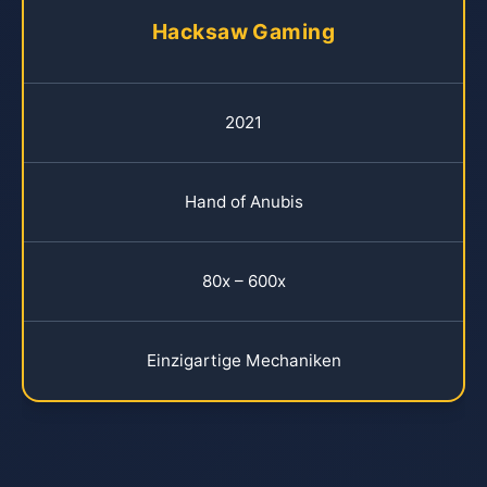
Hacksaw Gaming
2021
Hand of Anubis
80x – 600x
Einzigartige Mechaniken