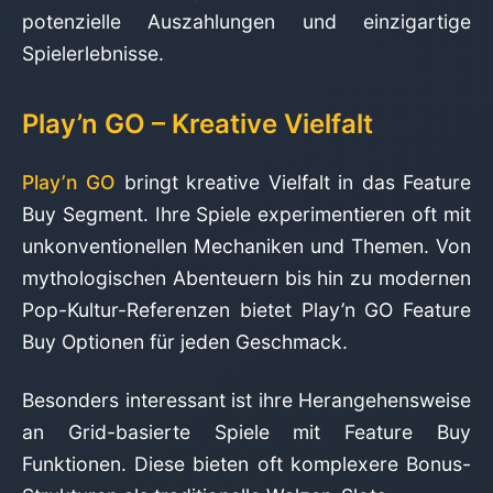
potenzielle Auszahlungen und einzigartige
Spielerlebnisse.
Play’n GO – Kreative Vielfalt
Play’n GO
bringt kreative Vielfalt in das Feature
Buy Segment. Ihre Spiele experimentieren oft mit
unkonventionellen Mechaniken und Themen. Von
mythologischen Abenteuern bis hin zu modernen
Pop-Kultur-Referenzen bietet Play’n GO Feature
Buy Optionen für jeden Geschmack.
Besonders interessant ist ihre Herangehensweise
an Grid-basierte Spiele mit Feature Buy
Funktionen. Diese bieten oft komplexere Bonus-