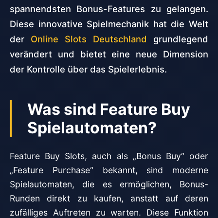
spannendsten Bonus-Features zu gelangen.
Diese innovative Spielmechanik hat die Welt
der
Online Slots Deutschland
grundlegend
verändert und bietet eine neue Dimension
der Kontrolle über das Spielerlebnis.
Was sind Feature Buy
Spielautomaten?
Feature Buy Slots, auch als „Bonus Buy“ oder
„Feature Purchase“ bekannt, sind moderne
Spielautomaten, die es ermöglichen, Bonus-
Runden direkt zu kaufen, anstatt auf deren
zufälliges Auftreten zu warten. Diese Funktion