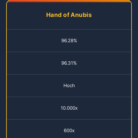
Hand of Anubis
96.28%
96.31%
Hoch
10.000x
600x