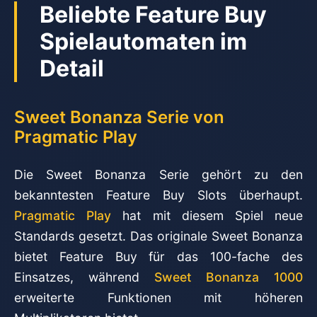
Beliebte Feature Buy
Spielautomaten im
Detail
Sweet Bonanza Serie von
Pragmatic Play
Die Sweet Bonanza Serie gehört zu den
bekanntesten Feature Buy Slots überhaupt.
Pragmatic Play
hat mit diesem Spiel neue
Standards gesetzt. Das originale Sweet Bonanza
bietet Feature Buy für das 100-fache des
Einsatzes, während
Sweet Bonanza 1000
erweiterte Funktionen mit höheren