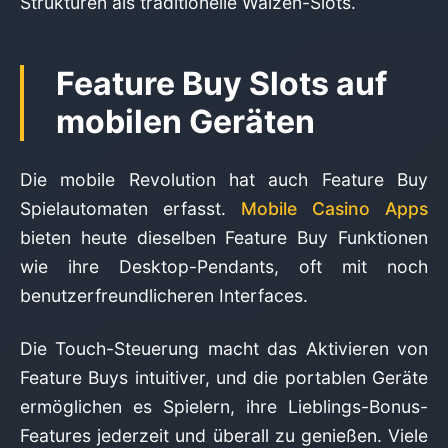
Strukturen als traditionelle Walzen-Slots.
Feature Buy Slots auf
mobilen Geräten
Die mobile Revolution hat auch Feature Buy
Spielautomaten erfasst.
Mobile Casino Apps
bieten heute dieselben Feature Buy Funktionen
wie ihre Desktop-Pendants, oft mit noch
benutzerfreundlicheren Interfaces.
Die Touch-Steuerung macht das Aktivieren von
Feature Buys intuitiver, und die portablen Geräte
ermöglichen es Spielern, ihre Lieblings-Bonus-
Features jederzeit und überall zu genießen. Viele