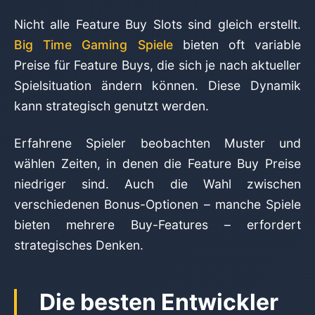
Nicht alle Feature Buy Slots sind gleich erstellt.
Big Time Gaming Spiele
bieten oft variable
Preise für Feature Buys, die sich je nach aktueller
Spielsituation ändern können. Diese Dynamik
kann strategisch genutzt werden.
Erfahrene Spieler beobachten Muster und
wählen Zeiten, in denen die Feature Buy Preise
niedriger sind. Auch die Wahl zwischen
verschiedenen Bonus-Optionen – manche Spiele
bieten mehrere Buy-Features – erfordert
strategisches Denken.
Die besten Entwickler