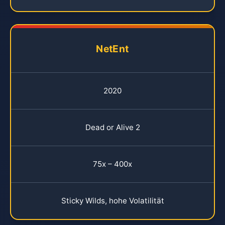
NetEnt
2020
Dead or Alive 2
75x – 400x
Sticky Wilds, hohe Volatilität