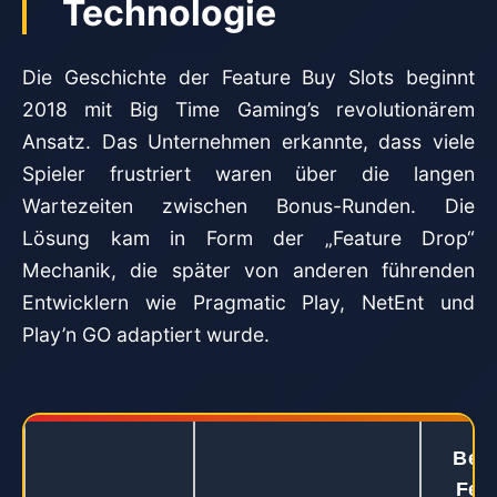
Technologie
Die Geschichte der Feature Buy Slots beginnt
2018 mit Big Time Gaming’s revolutionärem
Ansatz. Das Unternehmen erkannte, dass viele
Spieler frustriert waren über die langen
Wartezeiten zwischen Bonus-Runden. Die
Lösung kam in Form der „Feature Drop“
Mechanik, die später von anderen führenden
Entwicklern wie Pragmatic Play, NetEnt und
Play’n GO adaptiert wurde.
Beli
Fea