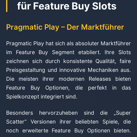
für Feature Buy Slots
Pragmatic Play – Der Marktführer
Pragmatic Play hat sich als absoluter Marktführer
im Feature Buy Segment etabliert. Ihre Slots
zeichnen sich durch konsistente Qualität, faire
Preisgestaltung und innovative Mechaniken aus.
Die meisten ihrer modernen Releases bieten
Feature Buy Optionen, die perfekt in das
Spielkonzept integriert sind.
Besonders hervorzuheben sind die „Super
Scatter“ Versionen ihrer beliebten Spiele, die
noch erweiterte Feature Buy Optionen bieten.