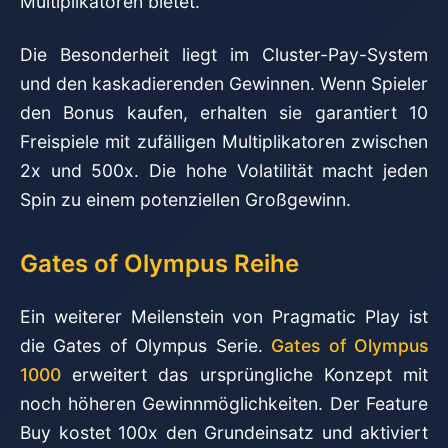
Multiplikatoren bietet.
Die Besonderheit liegt im Cluster-Pay-System
und den kaskadierenden Gewinnen. Wenn Spieler
den Bonus kaufen, erhalten sie garantiert 10
Freispiele mit zufälligen Multiplikatoren zwischen
2x und 500x. Die hohe Volatilität macht jeden
Spin zu einem potenziellen Großgewinn.
Gates of Olympus Reihe
Ein weiterer Meilenstein von Pragmatic Play ist
die Gates of Olympus Serie.
Gates of Olympus
1000
erweitert das ursprüngliche Konzept mit
noch höheren Gewinnmöglichkeiten. Der Feature
Buy kostet 100x den Grundeinsatz und aktiviert