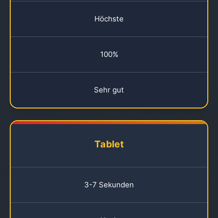
Höchste
100%
Sehr gut
Tablet
3-7 Sekunden