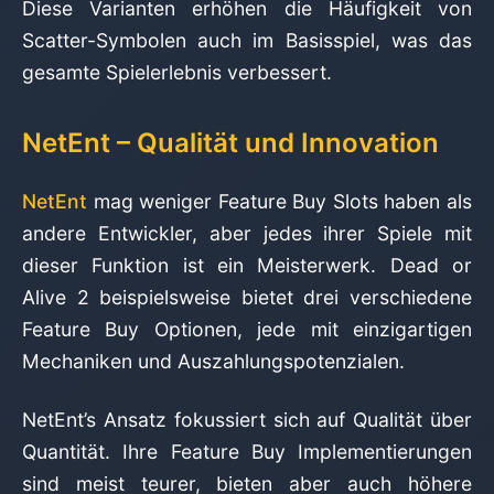
Diese Varianten erhöhen die Häufigkeit von
Scatter-Symbolen auch im Basisspiel, was das
gesamte Spielerlebnis verbessert.
NetEnt – Qualität und Innovation
NetEnt
mag weniger Feature Buy Slots haben als
andere Entwickler, aber jedes ihrer Spiele mit
dieser Funktion ist ein Meisterwerk. Dead or
Alive 2 beispielsweise bietet drei verschiedene
Feature Buy Optionen, jede mit einzigartigen
Mechaniken und Auszahlungspotenzialen.
NetEnt’s Ansatz fokussiert sich auf Qualität über
Quantität. Ihre Feature Buy Implementierungen
sind meist teurer, bieten aber auch höhere