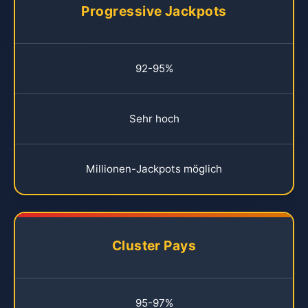
Progressive Jackpots
92-95%
Sehr hoch
Millionen-Jackpots möglich
Cluster Pays
95-97%