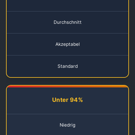
Durchschnitt
Akzeptabel
Standard
Unter 94%
Niedrig