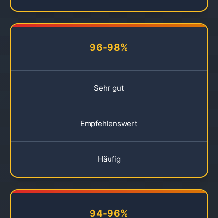
96-98%
Sehr gut
Empfehlenswert
Häufig
94-96%