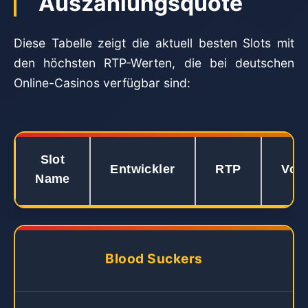
Auszahlungsquote
Diese Tabelle zeigt die aktuell besten Slots mit
den höchsten RTP-Werten, die bei deutschen
Online-Casinos verfügbar sind:
Slot
Entwickler
RTP
Volat
Name
Blood Suckers