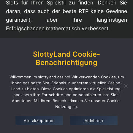
Slots für Ihren Spielstil zu finden. Denken Sie
daran, dass auch der beste RTP keine Gewinne
garantiert, aber Ihre langfristigen
Erfolgschancen mathematisch verbessert.
SlottyLand Cookie-
Benachrichtigung
Willkommen im slottyland.casino! Wir verwenden Cookies, um
Ihnen das beste Slot-Erlebnis in unserem virtuellen Casino-
Land zu bieten. Diese Cookies optimieren die Spielleistung,
speichern Ihre Fortschritte und personalisieren Ihre Slot-
Abenteuer. Mit Ihrem Besuch stimmen Sie unserer Cookie-
Nutzung zu.
Beste Slots Deutschland
Alle akzeptieren
Ablehnen
Kostenlose Slots ohne Anmeldung