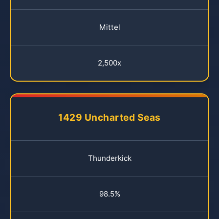
Mittel
2,500x
1429 Uncharted Seas
Thunderkick
98.5%