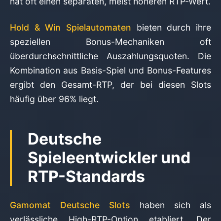
hat oft einen separaten, meist höheren RTP-Wert.
Hold & Win Spielautomaten
bieten durch ihre
speziellen Bonus-Mechaniken oft
überdurchschnittliche Auszahlungsquoten. Die
Kombination aus Basis-Spiel und Bonus-Features
ergibt den Gesamt-RTP, der bei diesen Slots
häufig über 96% liegt.
Deutsche
Spieleentwickler und
RTP-Standards
Gamomat Deutsche Slots
haben sich als
verlässliche High-RTP-Option etabliert. Der