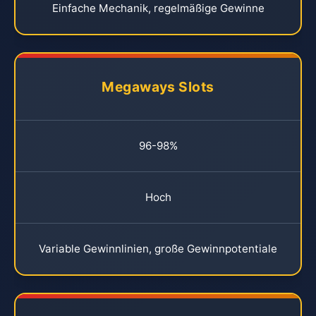
Einfache Mechanik, regelmäßige Gewinne
Megaways Slots
96-98%
Hoch
Variable Gewinnlinien, große Gewinnpotentiale