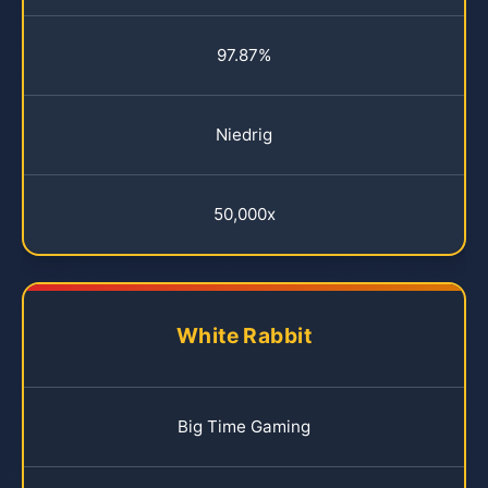
97.87%
Niedrig
50,000x
White Rabbit
Big Time Gaming