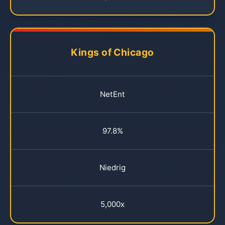
Kings of Chicago
NetEnt
97.8%
Niedrig
5,000x