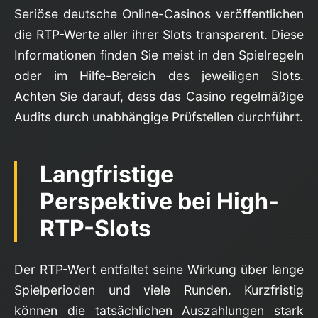
Seriöse deutsche Online-Casinos veröffentlichen
die RTP-Werte aller ihrer Slots transparent. Diese
Informationen finden Sie meist in den Spielregeln
oder im Hilfe-Bereich des jeweiligen Slots.
Achten Sie darauf, dass das Casino regelmäßige
Audits durch unabhängige Prüfstellen durchführt.
Langfristige
Perspektive bei High-
RTP-Slots
Der RTP-Wert entfaltet seine Wirkung über lange
Spielperioden und viele Runden. Kurzfristig
können die tatsächlichen Auszahlungen stark