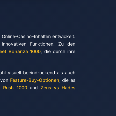
Online-Casino-Inhalten entwickelt.
 innovativen Funktionen. Zu den
eet Bonanza 1000
, die durch ihre
ohl visuell beeindruckend als auch
n von
Feature-Buy-Optionen
, die es
r Rush 1000
und
Zeus vs Hades