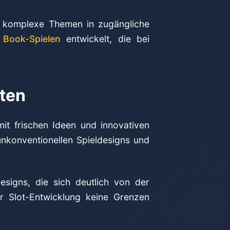
t, komplexe Themen in zugängliche
n
Book-Spielen
entwickelt, die bei
ten
mit frischen Ideen und innovativen
unkonventionellen Spieldesigns und
esigns, die sich deutlich von der
r Slot-Entwicklung keine Grenzen