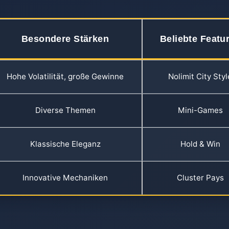
Besondere Stärken
Beliebte Featu
Hohe Volatilität, große Gewinne
Nolimit City Styl
Diverse Themen
Mini-Games
Klassische Eleganz
Hold & Win
Innovative Mechaniken
Cluster Pays