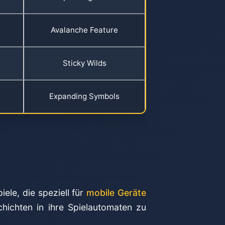
Avalanche Feature
Sticky Wilds
Expanding Symbols
ele, die speziell für
mobile Geräte
hichten in ihre Spielautomaten zu