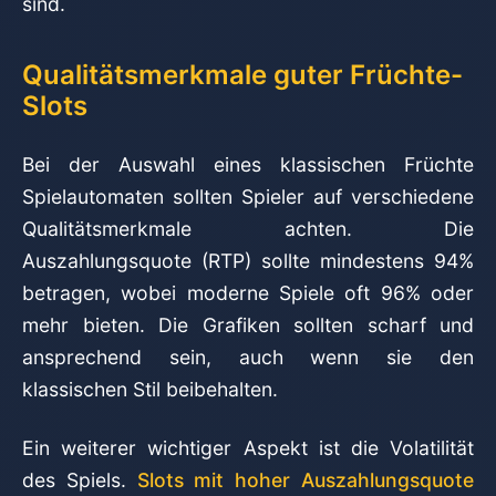
sind.
Qualitätsmerkmale guter Früchte-
Slots
Bei der Auswahl eines klassischen Früchte
Spielautomaten sollten Spieler auf verschiedene
Qualitätsmerkmale achten. Die
Auszahlungsquote (RTP) sollte mindestens 94%
betragen, wobei moderne Spiele oft 96% oder
mehr bieten. Die Grafiken sollten scharf und
ansprechend sein, auch wenn sie den
klassischen Stil beibehalten.
Ein weiterer wichtiger Aspekt ist die Volatilität
des Spiels.
Slots mit hoher Auszahlungsquote