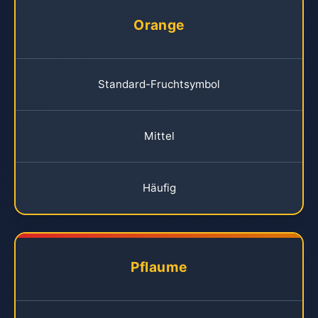
Orange
Standard-Fruchtsymbol
Mittel
Häufig
Pflaume