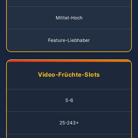
Mittel-Hoch
Feature-Liebhaber
Video-Früchte-Slots
5-6
25-243+