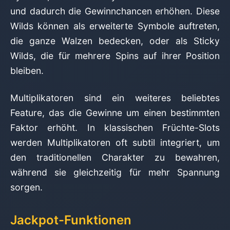
und dadurch die Gewinnchancen erhöhen. Diese
Wilds können als erweiterte Symbole auftreten,
die ganze Walzen bedecken, oder als Sticky
Wilds, die für mehrere Spins auf ihrer Position
bleiben.
Multiplikatoren sind ein weiteres beliebtes
Feature, das die Gewinne um einen bestimmten
Faktor erhöht. In klassischen Früchte-Slots
werden Multiplikatoren oft subtil integriert, um
den traditionellen Charakter zu bewahren,
während sie gleichzeitig für mehr Spannung
sorgen.
Jackpot-Funktionen