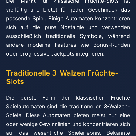
Der Markt für klassische Früchte-Slots ist
vielfältig und bietet für jeden Geschmack das
passende Spiel. Einige Automaten konzentrieren
sich auf die pure Nostalgie und verwenden
ausschließlich traditionelle Symbole, während
andere moderne Features wie Bonus-Runden
oder progressive Jackpots integrieren.
Traditionelle 3-Walzen Früchte-
Slots
Die purste Form der klassischen Früchte
Spielautomaten sind die traditionellen 3-Walzen-
Spiele. Diese Automaten bieten meist nur eine
oder wenige Gewinnlinien und konzentrieren sich
auf das wesentliche Spielerlebnis. Bekannte