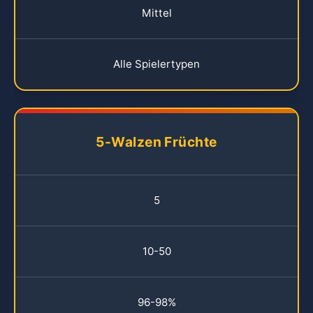
Mittel
Alle Spielertypen
5-Walzen Früchte
5
10-50
96-98%