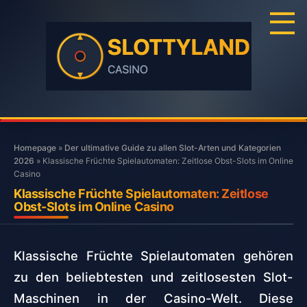
Skip
to
content
Homepage
»
Der ultimative Guide zu allen Slot-Arten und Kategorien
2026
»
Klassische Früchte Spielautomaten: Zeitlose Obst-Slots im Online
Casino
Klassische Früchte Spielautomaten: Zeitlose
Obst-Slots im Online Casino
Klassische Früchte Spielautomaten gehören
zu den beliebtesten und zeitlosesten Slot-
Maschinen in der Casino-Welt. Diese