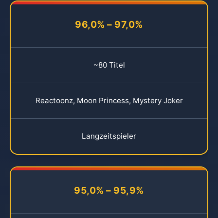
96,0% – 97,0%
~80 Titel
Reactoonz, Moon Princess, Mystery Joker
Langzeitspieler
95,0% – 95,9%