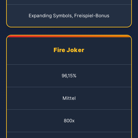
Expanding Symbols, Freispiel-Bonus
Fire Joker
96,15%
Mittel
800x