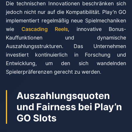
Die technischen Innovationen beschränken sich
jedoch nicht nur auf die Kompatibilität. Play’n GO
implementiert regelmäßig neue Spielmechaniken
wie
Cascading Reels
, innovative Bonus-
Kauffunktionen und dynamische
Auszahlungsstrukturen. Das Unternehmen
investiert kontinuierlich in Forschung und
Entwicklung, um den sich wandelnden
Spielerpräferenzen gerecht zu werden.
Auszahlungsquoten
und Fairness bei Play’n
GO Slots