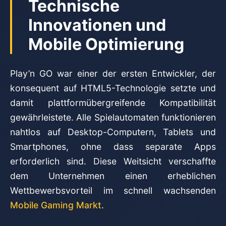
Technische
Innovationen und
Mobile Optimierung
Play’n GO war einer der ersten Entwickler, der
konsequent auf HTML5-Technologie setzte und
damit plattformübergreifende Kompatibilität
gewährleistete. Alle Spielautomaten funktionieren
nahtlos auf Desktop-Computern, Tablets und
Smartphones, ohne dass separate Apps
erforderlich sind. Diese Weitsicht verschaffte
dem Unternehmen einen erheblichen
Wettbewerbsvorteil im schnell wachsenden
Mobile Gaming Markt
.