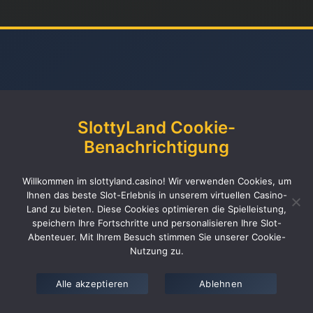
SlottyLand Cookie-
Benachrichtigung
Beste Slots Deutschland
Willkommen im slottyland.casino! Wir verwenden Cookies, um
Ihnen das beste Slot-Erlebnis in unserem virtuellen Casino-
Kostenlose Slots ohne Anmeldung
Land zu bieten. Diese Cookies optimieren die Spielleistung,
speichern Ihre Fortschritte und personalisieren Ihre Slot-
Abenteuer. Mit Ihrem Besuch stimmen Sie unserer Cookie-
Mobile Slots und Casino Apps
Nutzung zu.
Alle akzeptieren
Ablehnen