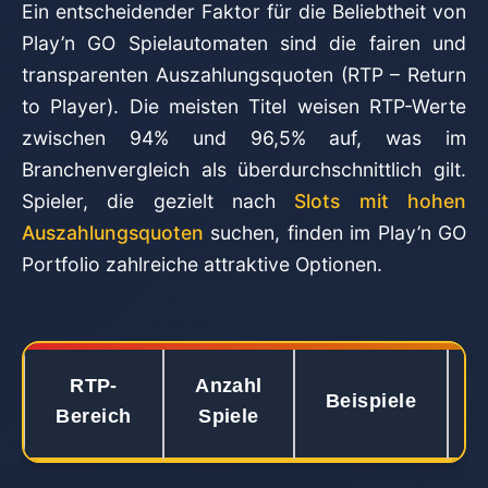
Ein entscheidender Faktor für die Beliebtheit von
Play’n GO Spielautomaten sind die fairen und
transparenten Auszahlungsquoten (RTP – Return
to Player). Die meisten Titel weisen RTP-Werte
zwischen 94% und 96,5% auf, was im
Branchenvergleich als überdurchschnittlich gilt.
Spieler, die gezielt nach
Slots mit hohen
Auszahlungsquoten
suchen, finden im Play’n GO
Portfolio zahlreiche attraktive Optionen.
RTP-
Anzahl
Beispiele
Bereich
Spiele