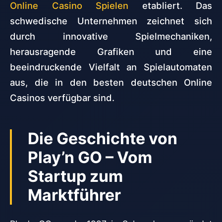
Online Casino Spielen
etabliert. Das
schwedische Unternehmen zeichnet sich
durch innovative Spielmechaniken,
herausragende Grafiken und eine
beeindruckende Vielfalt an Spielautomaten
aus, die in den besten deutschen Online
Casinos verfügbar sind.
Die Geschichte von
Play’n GO – Vom
Startup zum
Marktführer