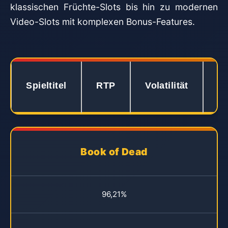
klassischen Früchte-Slots bis hin zu modernen
Video-Slots mit komplexen Bonus-Features.
Spieltitel
RTP
Volatilität
G
Book of Dead
96,21%