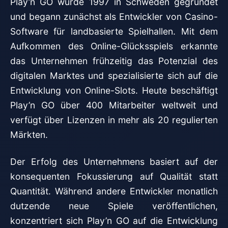
Play’n GO wurde 1997 in Schweden gegründet
und begann zunächst als Entwickler von Casino-
Software für landbasierte Spielhallen. Mit dem
Aufkommen des Online-Glücksspiels erkannte
das Unternehmen frühzeitig das Potenzial des
digitalen Marktes und spezialisierte sich auf die
Entwicklung von Online-Slots. Heute beschäftigt
Play’n GO über 400 Mitarbeiter weltweit und
verfügt über Lizenzen in mehr als 20 regulierten
Märkten.
Der Erfolg des Unternehmens basiert auf der
konsequenten Fokussierung auf Qualität statt
Quantität. Während andere Entwickler monatlich
dutzende neue Spiele veröffentlichen,
konzentriert sich Play’n GO auf die Entwicklung