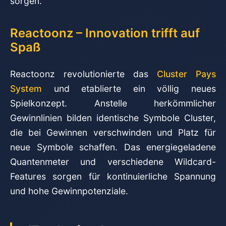
sorgen.
Reactoonz – Innovation trifft auf
Spaß
Reactoonz revolutionierte das
Cluster Pays
System
und etablierte ein völlig neues
Spielkonzept. Anstelle herkömmlicher
Gewinnlinien bilden identische Symbole Cluster,
die bei Gewinnen verschwinden und Platz für
neue Symbole schaffen. Das energiegeladene
Quantenmeter und verschiedene Wildcard-
Features sorgen für kontinuierliche Spannung
und hohe Gewinnpotenziale.