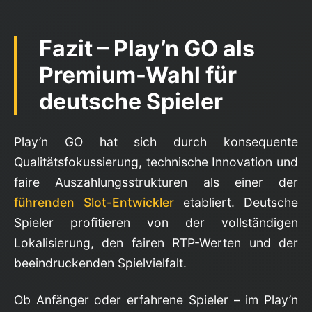
Fazit – Play’n GO als
Premium-Wahl für
deutsche Spieler
Play’n GO hat sich durch konsequente
Qualitätsfokussierung, technische Innovation und
faire Auszahlungsstrukturen als einer der
führenden Slot-Entwickler
etabliert. Deutsche
Spieler profitieren von der vollständigen
Lokalisierung, den fairen RTP-Werten und der
beeindruckenden Spielvielfalt.
Ob Anfänger oder erfahrene Spieler – im Play’n