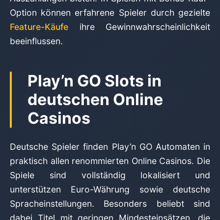
Option können erfahrene Spieler durch gezielte
Feature-Käufe
ihre Gewinnwahrscheinlichkeit
beeinflussen.
Play’n GO Slots in
deutschen Online
Casinos
Deutsche Spieler finden Play’n GO Automaten in
praktisch allen renommierten Online Casinos. Die
Spiele sind vollständig lokalisiert und
unterstützen Euro-Währung sowie deutsche
Spracheinstellungen. Besonders beliebt sind
dabei Titel mit geringen Mindesteinsätzen, die